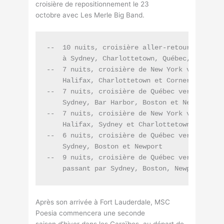
croisière de repositionnement le 23
octobre avec Les Merle Big Band.
--  10 nuits, croisière aller-retour de New 
    à Sydney, Charlottetown, Québec, Halifax 
--  7 nuits, croisière de New York vers Québ
    Halifax, Charlottetown et Corner Brook, i
--  7 nuits, croisière de Québec vers New Yo
    Sydney, Bar Harbor, Boston et Newport

--  7 nuits, croisière de New York vers Québ
    Halifax, Sydney et Charlottetown, incluan
--  6 nuits, croisière de Québec vers New Yo
    Sydney, Boston et Newport

--  9 nuits, croisière de Québec vers Fort La
Après son arrivée à Fort Lauderdale, MSC
Poesia commencera une seconde
saison d’hiver dans les Caraïbes, au départ de